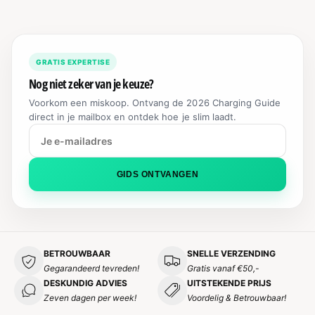
P
N
R
R
G
I
I
S
J
J
P
S
GRATIS EXPERTISE
S
R
Nog niet zeker van je keuze?
I
J
Voorkom een miskoop. Ontvang de 2026 Charging Guide
S
direct in je mailbox en ontdek hoe je slim laadt.
GIDS ONTVANGEN
BETROUWBAAR
SNELLE VERZENDING
Gegarandeerd tevreden!
Gratis vanaf €50,-
DESKUNDIG ADVIES
UITSTEKENDE PRIJS
Zeven dagen per week!
Voordelig & Betrouwbaar!