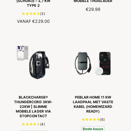
(SCHUKO) – 3,7 KW
MOBIELE THUISLADER
s
e
TYPE 2
i
N
€29.99
s
3
(3)
e
O
t
s
N
VANAF
€229.00
R
o
O
M
t
R
A
a
M
L
a
A
E
l
L
P
a
E
R
a
P
I
n
R
J
t
I
S
a
J
l
S
r
e
BLACKCHARGE®
PEBLAR HOME 11 KW
c
THUNDERCORD 3KW-
LAADPAAL MET VASTE
22KW | SLIMME
KABEL (HOMEWIZARD
e
MOBIELE LADER VIA
READY)
n
STOPCONTACT
s
6
(6)
4
(4)
i
t
Beste keuze
t
e
o