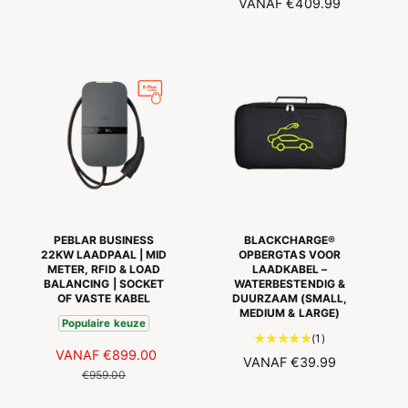
N
VANAF
€409.99
A
a
O
L
a
R
E
l
M
P
a
A
R
a
L
I
n
E
J
t
P
S
a
R
l
I
r
J
e
S
c
e
PEBLAR BUSINESS
BLACKCHARGE®
n
22KW LAADPAAL | MID
OPBERGTAS VOOR
METER, RFID & LOAD
LAADKABEL –
s
BALANCING | SOCKET
WATERBESTENDIG &
i
OF VASTE KABEL
DUURZAAM (SMALL,
e
MEDIUM & LARGE)
Populaire keuze
s
1
(1)
A
VANAF
€899.00
N
t
N
VANAF
€39.99
A
O
o
€959.00
O
t
N
R
R