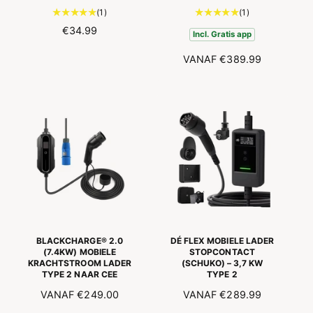
1
1
(1)
(1)
t
t
N
€34.99
Incl. Gratis app
o
o
O
t
t
N
VANAF
€389.99
R
a
a
O
M
a
a
R
A
l
l
M
L
a
a
A
E
a
a
L
P
n
n
E
R
t
t
P
I
a
a
R
J
l
l
I
S
r
r
J
e
e
S
c
c
e
e
BLACKCHARGE® 2.0
DÉ FLEX MOBIELE LADER
n
n
(7.4KW) MOBIELE
STOPCONTACT
KRACHTSTROOM LADER
(SCHUKO) – 3,7 KW
s
s
TYPE 2 NAAR CEE
TYPE 2
i
i
e
e
N
VANAF
€249.00
N
VANAF
€289.99
s
s
O
O