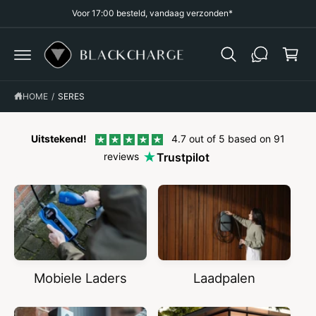
R
Voor 17:00 besteld, vandaag verzonden*
k
D
E
el
C
O
w
N
a
T
E
g
N
HOME
/
SERES
T
e
n
Uitstekend!
4.7 out of 5 based on 91
reviews
Trustpilot
Mobiele Laders
Laadpalen