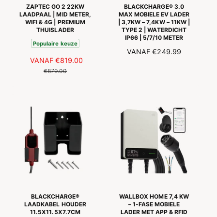
ZAPTEC GO 2 22KW
BLACKCHARGE® 3.0
LAADPAAL | MID METER,
MAX MOBIELE EV LADER
WIFI & 4G | PREMIUM
| 3,7KW – 7,4KW – 11KW |
THUISLADER
TYPE 2 | WATERDICHT
IP66 | 5/7/10 METER
Populaire keuze
N
VANAF
€249.99
A
VANAF
€819.00
N
O
A
O
€879.00
R
N
R
M
B
M
A
I
A
L
E
L
E
D
E
P
I
P
R
N
R
I
G
I
J
S
J
S
P
S
R
I
BLACKCHARGE®
WALLBOX HOME 7,4 KW
J
LAADKABEL HOUDER
– 1-FASE MOBIELE
11.5X11.5X7.7CM
LADER MET APP & RFID
S