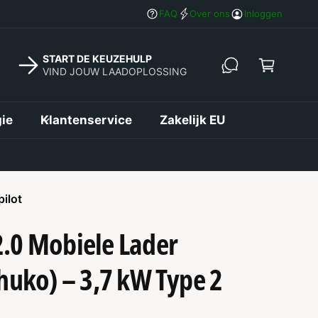
in
Betaal nu of achteraf – Flexibel winkele
FAQ
Over ons
Inloggen
k
el
START DE KEUZEHULP
w
VIND JOUW LAADOPLOSSING
a
g
ie
Klantenservice
Zakelijk EU
e
n
pilot
.0 Mobiele Lader
huko) – 3,7 kW Type 2