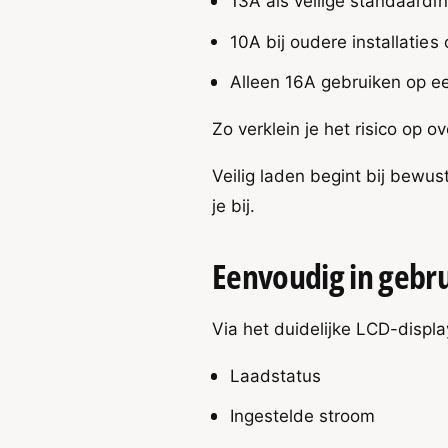
r
13A als veilige standaardin
t
S
o
10A bij oudere installaties o
t
p
o
c
Alleen 16A gebruiken op ee
p
o
c
n
o
Zo verklein je het risico op o
t
n
a
t
Veilig laden begint bij bewu
c
a
je bij.
t
c
(
t
S
(
Eenvoudig in gebrui
c
S
h
c
u
h
Via het duidelijke LCD-display
k
u
o
k
)
Laadstatus
o
–
)
Ingestelde stroom
3
–
,
3