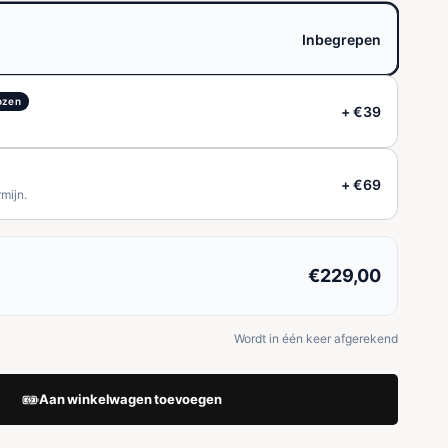
Inbegrepen
ozen
+ €39
+ €69
mijn.
€229,00
Wordt in één keer afgerekend
Aan winkelwagen toevoegen