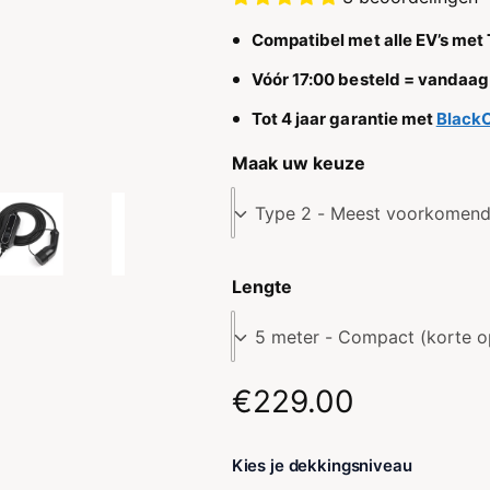
c
e
Compatibel met alle EV’s met 
t
l
Vóór 17:00 besteld = vandaa
t
y
Tot 4 jaar garantie met
Black
p
Maak uw keuze
e
Type 2 - Meest voorkomen
Lengte
5 meter - Compact (korte op
N
€229.00
o
Kies je dekkingsniveau