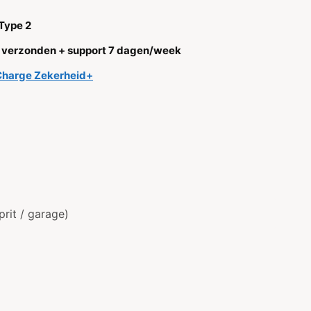
Type 2
g verzonden + support 7 dagen/week
Charge Zekerheid+
d
rit / garage)