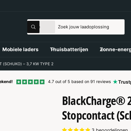
S
Z
Alle
Z
e
o
o
e
l
e
k
e
e
k
Mobiele laders
Thuisbatterijen
Zonne-energ
n
c
i
t
n
(SCHUKO) – 3,7 KW TYPE 2
e
o
e
n
tekend!
4.7 out of 5 based on 91 reviews
Trust
r
z
BlackCharge® 2
p
e
r
w
Stopcontact (Sc
o
i
d
n
u
k
3 beoordelingen