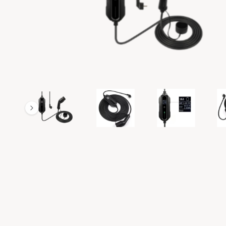
O
R
M
A
T
IE
va
1
1
/
n
4