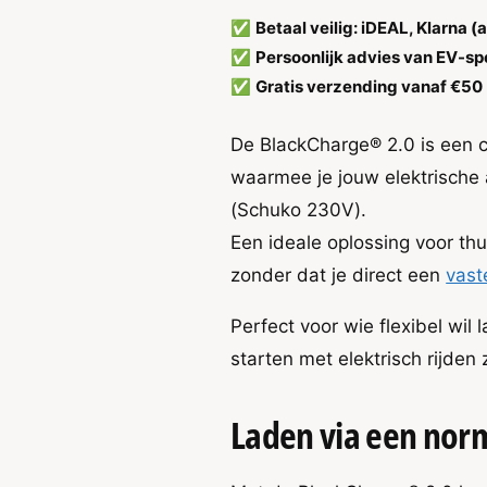
t
n
t
✅
Betaal veilig: iDEAL, Klarna (
a
t
a
l
✅
Persoonlijk advies van EV-s
a
v
l
l
✅
Gratis verzending vanaf €50 
e
v
r
e
De BlackCharge® 2.0 is een 
h
r
o
l
waarmee je jouw elektrische 
g
a
(Schuko 230V).
e
g
n
Een ideale oplossing voor th
e
v
n
zonder dat je direct een
vast
o
v
o
o
Perfect voor wie flexibel wil
r
o
B
r
starten met elektrisch rijden 
l
B
a
l
Laden via een norm
c
a
k
c
C
k