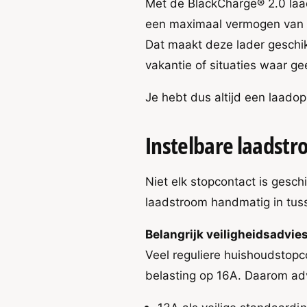
h
Met de BlackCharge® 2.0 laa
C
a
h
een maximaal vermogen van 
r
a
Dat maakt deze lader geschik
g
r
e
g
vakantie of situaties waar g
®
e
2
®
Je hebt dus altijd een laadopl
.
2
0
.
M
0
Instelbare laadstr
o
M
b
o
i
b
Niet elk stopcontact is gesch
e
i
laadstroom handmatig in tuss
l
e
e
l
L
Belangrijk veiligheidsadvie
e
a
L
Veel reguliere huishoudstopc
d
a
e
belasting op 16A. Daarom advi
d
r
e
S