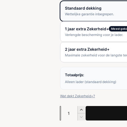
r
Standaard dekking
m
Wettelijke garantie inbegrepen.
a
1 jaar extra Zekerheid+
Meest gek
l
Verlengde bescherming voor je lader.
e
2 jaar extra Zekerheid+
Maximale zekerheid voor de langste ter
p
r
Totaalprijs:
i
Alleen lader (standaard dekking)
j
Wat dekt Zekerheid+?
s
A
A
a
a
A
n
a
n