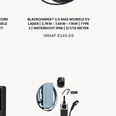
CORD
BLACKCHARGE® 3.0 MAX MOBIELE EV
IELE
LADER | 3,7KW – 7,4KW – 11KW | TYPE
CT
2 | WATERDICHT IP66 | 5/7/10 METER
N
VANAF
€249.99
O
R
M
A
L
E
P
R
I
J
S