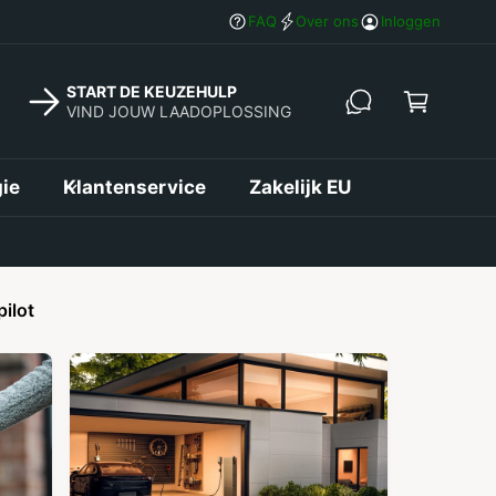
in
Betaal nu of achteraf – Flexibel winkele
FAQ
Over ons
Inloggen
k
el
START DE KEUZEHULP
w
VIND JOUW LAADOPLOSSING
a
g
ie
Klantenservice
Zakelijk EU
e
n
pilot