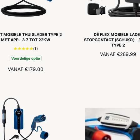
e
e
n
n
s
s
i
i
e
e
s
s
T MOBIELE THUISLADER TYPE 2
DÉ FLEX MOBIELE LAD
MET APP – 3.7 TOT 22KW
STOPCONTACT (SCHUKO) – 
TYPE 2
1
(1)
N
VANAF
€289.99
t
Voordelige optie
O
o
t
R
N
VANAF
€179.00
a
M
O
a
A
R
l
L
M
a
E
A
a
P
L
n
R
E
t
I
P
a
J
l
R
S
r
I
e
J