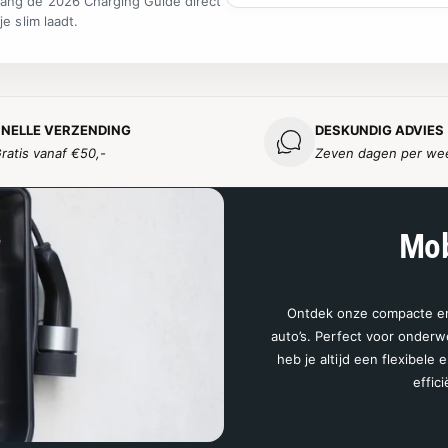
ang de 2026 Charging Guide direct
S
e slim laadt.
NELLE VERZENDING
DESKUNDIG ADVIES
ratis vanaf €50,-
Zeven dagen per we
Mob
Ontdek onze compacte en 
auto’s. Perfect voor onderw
heb je altijd een flexibele
effic