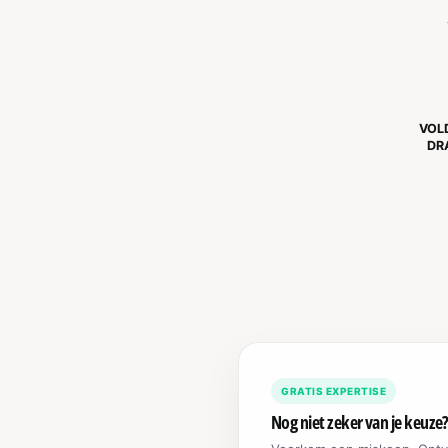
l
i
j
k
VOL
DR
GRATIS EXPERTISE
Nog niet zeker van je keuze