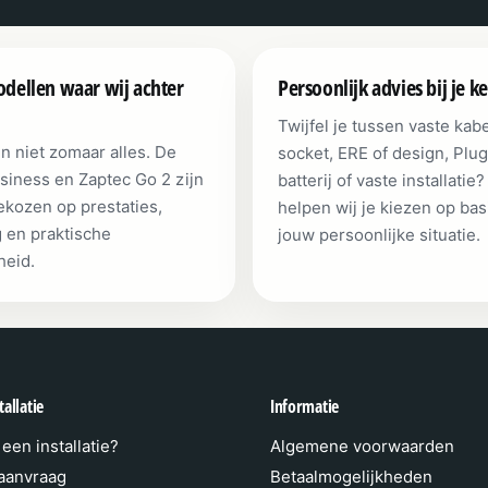
dellen waar wij achter
Persoonlijk advies bij je k
Twijfel je tussen vaste kabe
n niet zomaar alles. De
socket, ERE of design, Plug
siness en Zaptec Go 2 zijn
batterij of vaste installatie
kozen op prestaties,
helpen wij je kiezen op bas
g en praktische
jouw persoonlijke situatie.
heid.
allatie
Informatie
een installatie?
Algemene voorwaarden
 aanvraag
Betaalmogelijkheden