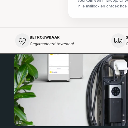
Voorkom een miskoop. Ontv
in je mailbox en ontdek hoe j
BETROUWBAAR
S
Gegarandeerd tevreden!
G