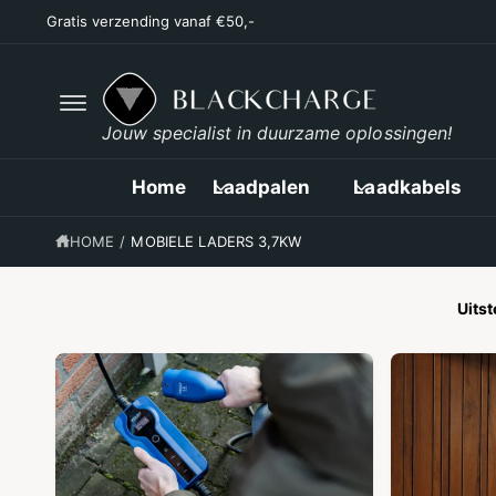
R
Gratis verzending vanaf €50,-
D
E
C
O
N
T
Jouw specialist in duurzame oplossingen!
E
N
T
Home
Laadpalen
Laadkabels
HOME
/
MOBIELE LADERS 3,7KW
Uits