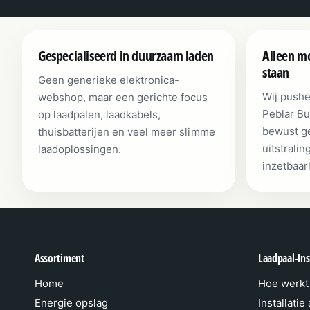
Gespecialiseerd in duurzaam laden
Alleen mo
staan
Geen generieke elektronica-
Wij pushe
webshop, maar een gerichte focus
Peblar Bu
op laadpalen, laadkabels,
bewust ge
thuisbatterijen en veel meer slimme
uitstralin
laadoplossingen.
inzetbaar
Assortiment
Laadpaal-Inst
Home
Hoe werkt 
Energie opslag
Installatie