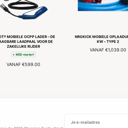
c
S
e
n
s
i
e
s
DT® MOBIELE OCPP LADER – DE
NRGKICK MOBIELE OPLAADUN
AAGBARE LAADPAAL VOOR DE
KW – TYPE 2
ZAKELIJKE RIJDER
N
VANAF
€1,039.00
+ MID-meter!
O
R
N
VANAF
€599.00
M
O
A
R
L
M
E
A
P
L
R
E
I
P
J
R
S
?
I
J