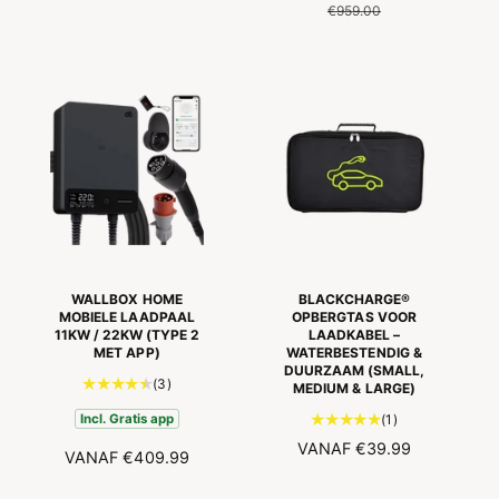
A
A
O
€959.00
L
N
R
E
B
M
P
I
A
R
E
L
I
D
E
J
I
P
S
N
R
G
I
S
J
P
S
R
I
WALLBOX HOME
BLACKCHARGE®
J
MOBIELE LAADPAAL
OPBERGTAS VOOR
11KW / 22KW (TYPE 2
LAADKABEL –
S
MET APP)
WATERBESTENDIG &
DUURZAAM (SMALL,
3
(3)
MEDIUM & LARGE)
t
1
(1)
Incl. Gratis app
o
t
N
VANAF
€39.99
t
N
VANAF
€409.99
o
O
a
O
t
a
R