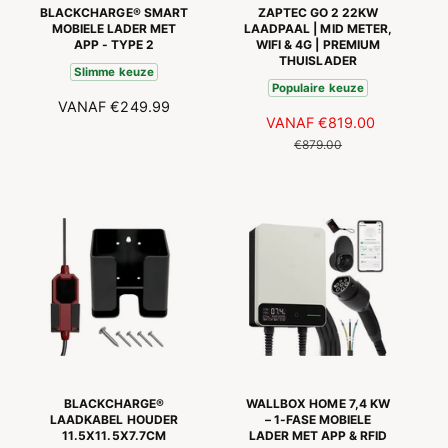
BLACKCHARGE® SMART
ZAPTEC GO 2 22KW
MOBIELE LADER MET
LAADPAAL | MID METER,
APP - TYPE 2
WIFI & 4G | PREMIUM
THUISLADER
Slimme keuze
Populaire keuze
N
VANAF
€249.99
A
VANAF
€819.00
N
O
A
O
€879.00
R
N
R
M
B
M
A
I
A
L
E
L
E
D
E
P
I
P
R
N
R
I
G
I
J
S
J
S
P
S
R
I
BLACKCHARGE®
WALLBOX HOME 7,4 KW
J
LAADKABEL HOUDER
– 1-FASE MOBIELE
11.5X11.5X7.7CM
LADER MET APP & RFID
S