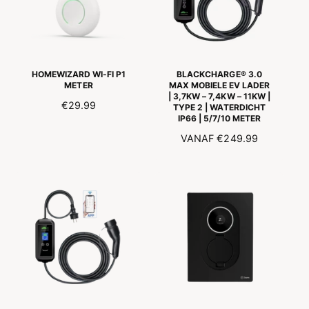
n
t
R
I
t
a
I
a
J
l
J
l
S
r
S
r
e
e
c
HOMEWIZARD WI-FI P1
BLACKCHARGE® 3.0
c
METER
MAX MOBIELE EV LADER
e
| 3,7KW – 7,4KW – 11KW |
e
n
N
€29.99
TYPE 2 | WATERDICHT
n
s
IP66 | 5/7/10 METER
O
s
i
R
N
VANAF
€249.99
i
e
M
e
O
s
A
s
R
L
M
E
A
P
L
R
E
I
P
J
R
S
I
J
S