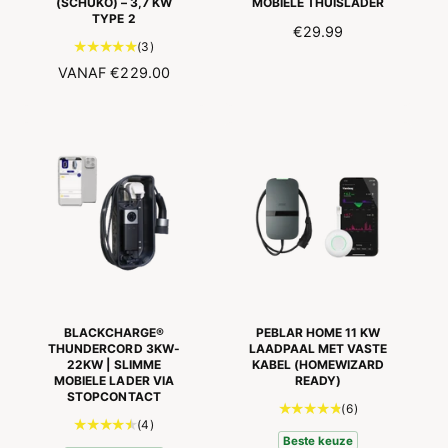
(SCHUKO) – 3,7 KW
MOBIELE THUISLADER
s
e
TYPE 2
i
N
€29.99
s
3
(3)
e
O
t
s
N
VANAF
€229.00
R
o
O
M
t
R
A
a
M
L
a
A
E
l
L
P
a
E
R
a
P
I
n
R
J
t
I
S
a
J
l
S
r
e
BLACKCHARGE®
PEBLAR HOME 11 KW
c
THUNDERCORD 3KW-
LAADPAAL MET VASTE
22KW | SLIMME
KABEL (HOMEWIZARD
e
MOBIELE LADER VIA
READY)
n
STOPCONTACT
s
6
(6)
4
(4)
i
t
Beste keuze
t
e
o