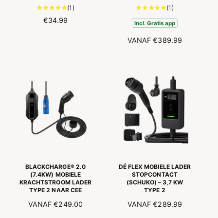
1
1
(1)
(1)
t
t
N
€34.99
Incl. Gratis app
o
o
O
t
t
N
VANAF
€389.99
R
a
a
O
M
a
a
R
A
l
l
M
L
a
a
A
E
a
a
L
P
n
n
E
R
t
t
P
I
a
a
R
J
l
l
I
S
r
r
J
e
e
S
c
c
e
e
BLACKCHARGE® 2.0
DÉ FLEX MOBIELE LADER
n
n
(7.4KW) MOBIELE
STOPCONTACT
KRACHTSTROOM LADER
(SCHUKO) – 3,7 KW
s
s
TYPE 2 NAAR CEE
TYPE 2
i
i
e
e
N
VANAF
€249.00
N
VANAF
€289.99
s
s
O
O