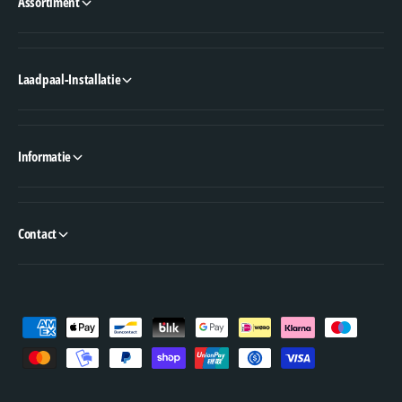
Assortiment
Laadpaal-Installatie
Informatie
Contact
B
e
t
a