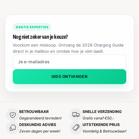
P
N
R
R
G
I
I
S
J
J
P
S
GRATIS EXPERTISE
S
R
Nog niet zeker van je keuze?
I
J
Voorkom een miskoop. Ontvang de 2026 Charging Guide
S
direct in je mailbox en ontdek hoe je slim laadt.
GIDS ONTVANGEN
BETROUWBAAR
SNELLE VERZENDING
Gegarandeerd tevreden!
Gratis vanaf €50,-
DESKUNDIG ADVIES
UITSTEKENDE PRIJS
Zeven dagen per week!
Voordelig & Betrouwbaar!