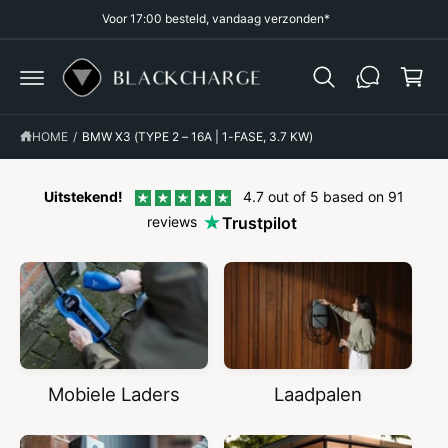
R
Voor 17:00 besteld, vandaag verzonden*
k
D
E
el
C
O
w
N
a
T
E
g
N
HOME
/
BMW X3 (TYPE 2 – 16A | 1-FASE, 3.7 KW)
T
e
n
Uitstekend!
4.7 out of 5 based on 91
reviews
Trustpilot
Mobiele Laders
Laadpalen