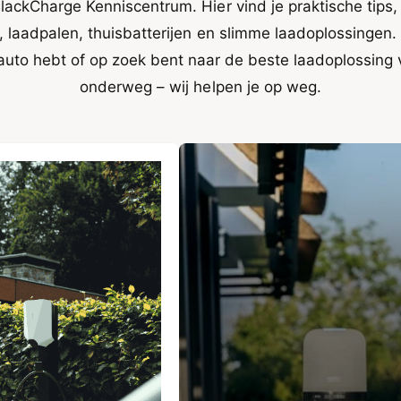
lackCharge Kenniscentrum. Hier vind je praktische tips, 
c
e
, laadpalen, thuisbatterijen en slimme laadoplossingen. 
t
l
 auto hebt of op zoek bent naar de beste laadoplossing v
t
onderweg – wij helpen je op weg.
y
p
e