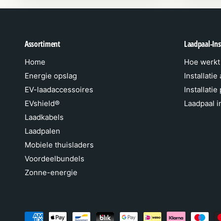
Assortiment
Laadpaal-Inst
Home
Hoe werkt 
Energie opslag
Installatie
EV-laadaccessoires
Installatie
EVshield®
Laadpaal in
Laadkabels
Laadpalen
Mobiele thuisladers
Voordeelbundels
Zonne-energie
B