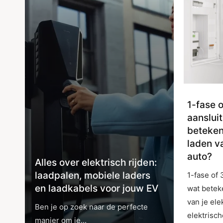
1-fase 
aansluit
beteken
laden va
auto?
Alles over elektrisch rijden:
laadpalen, mobiele laders
1-fase of 
en laadkabels voor jouw EV
wat betek
van je el
Ben je op zoek naar de perfecte
elektrisch
manier om je...