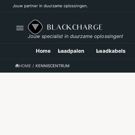
R
Voor 17:00 besteld, vandaag verzonden*
D
E
C
O
N
T
Jouw specialist in duurzame oplossingen!
E
N
T
Home
Laadpalen
Laadkabels
HOME
/
KENNISCENTRUM