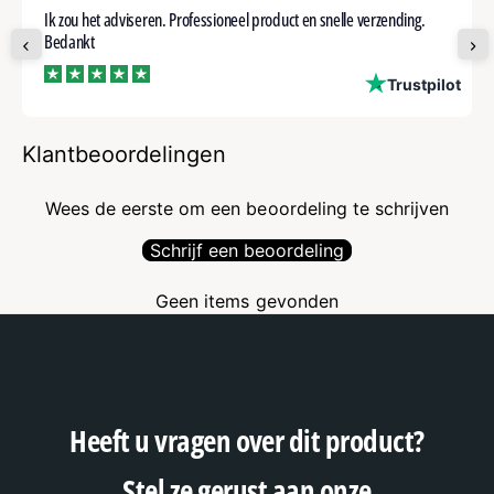
Ik zou het adviseren. Professioneel product en snelle verzending.
Bedankt
ot
Trustpilot
Klantbeoordelingen
Wees de eerste om een beoordeling te schrijven
Schrijf een beoordeling
Geen items gevonden
Heeft u vragen over dit product?
Stel ze gerust aan onze