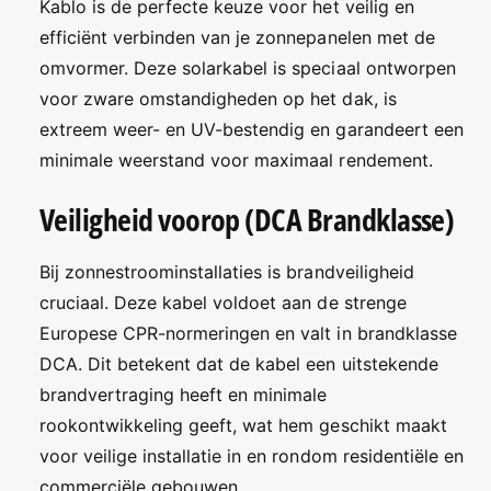
Kablo is de perfecte keuze voor het veilig en
K
-
t
a
efficiënt verbinden van je zonnepanelen met de
K
h
b
a
omvormer. Deze solarkabel is speciaal ontworpen
e
o
b
voor zware omstandigheden op het dak, is
l
e
d
/
extreem weer- en UV-bestendig en garandeert een
l
e
S
/
minimale weerstand voor maximaal rendement.
n
o
S
l
o
Veiligheid voorop (DCA Brandklasse)
a
l
r
a
k
r
Bij zonnestroominstallaties is brandveiligheid
a
k
cruciaal. Deze kabel voldoet aan de strenge
b
a
Europese CPR-normeringen en valt in brandklasse
e
b
l
e
DCA. Dit betekent dat de kabel een uitstekende
4
l
brandvertraging heeft en minimale
m
4
rookontwikkeling geeft, wat hem geschikt maakt
m
m
²
m
voor veilige installatie in en rondom residentiële en
|
²
commerciële gebouwen.