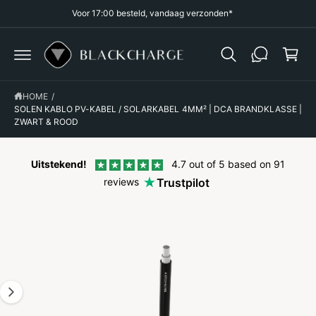
R
Voor 17:00 besteld, vandaag verzonden*
k
D
E
el
C
O
w
N
a
T
G
E
A
g
N
HOME
/
D
T
I
SOLEN KABLO PV-KABEL / SOLARKABEL 4MM² | DCA BRANDKLASSE |
e
R
ZWART & ROOD
n
E
C
T
N
Uitstekend!
4.7 out of 5 based on 91
A
reviews
Trustpilot
A
R
P
R
O
D
U
C
T
I
N
F
O