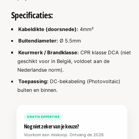
&
m
a
Specificaties:
p
m
;
p
R
;
Kabeldikte (doorsnede):
4mm²
o
R
o
o
Buitendiameter:
Ø 5.5mm
d
o
Keurmerk / Brandklasse:
CPR klasse DCA (niet
d
geschikt voor in België, voldoet aan de
Nederlandse norm).
Toepassing:
DC-bekabeling (Photovoltaic)
buiten en binnen.
GRATIS EXPERTISE
Nog niet zeker van je keuze?
Voorkom een miskoop. Ontvang de 2026