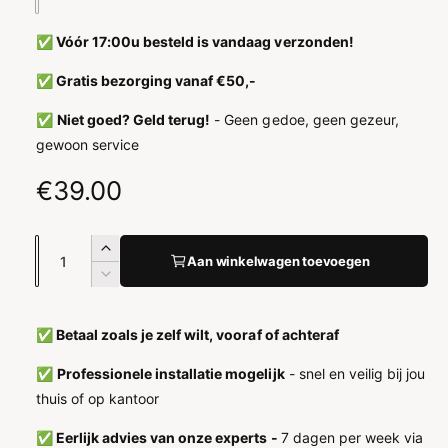
✅ Vóór 17:00u besteld is vandaag verzonden!
✅ Gratis bezorging vanaf €50,-
✅
Niet goed? Geld terug!
- Geen gedoe, geen gezeur,
gewoon service
N
€39.00
o
A
A
r
Aan winkelwagen toevoegen
a
a
A
n
m
n
a
t
n
t
✅ Betaal zoals je zelf wilt, vooraf of achteraf
a
a
t
a
l
a
✅
Professionele installatie mogelijk
- snel en veilig bij jou
l
v
l
l
thuis of op kantoor
e
v
e
r
e
✅ Eerlijk advies van onze experts -
7 dagen per week via
h