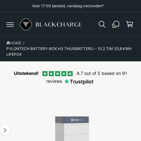
R
Voor 17:00 besteld, vandaag verzonden*
k
D
E
el
C
O
w
N
a
T
G
E
A
g
N
HOME
/
D
T
I
PYLONTECH BATTERY-BOX H3 THUISBATTERIJ – 10,2 T/M 35,8 KWH
e
R
LIFEPO4
n
E
C
T
N
Uitstekend!
4.7 out of 5 based on 91
A
reviews
Trustpilot
A
R
P
R
O
D
U
C
T
I
N
F
O