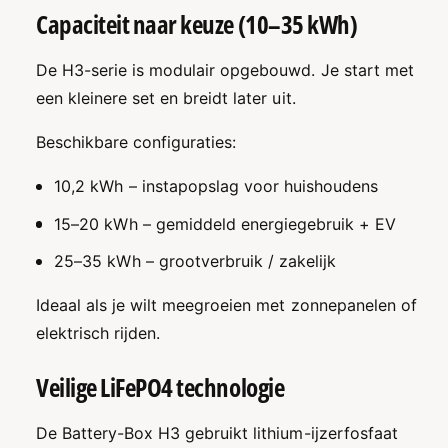
2
,
Capaciteit naar keuze (10–35 kWh)
t
2
/
t
m
/
De H3-serie is modulair opgebouwd. Je start met
3
m
een kleinere set en breidt later uit.
5
3
,
5
Beschikbare configuraties:
8
,
k
8
10,2 kWh – instapopslag voor huishoudens
W
k
h
W
15–20 kWh – gemiddeld energiegebruik + EV
L
h
i
L
25–35 kWh – grootverbruik / zakelijk
F
i
e
F
Ideaal als je wilt meegroeien met zonnepanelen of
P
e
elektrisch rijden.
O
P
4
O
Veilige LiFePO4 technologie
4
De Battery-Box H3 gebruikt lithium-ijzerfosfaat