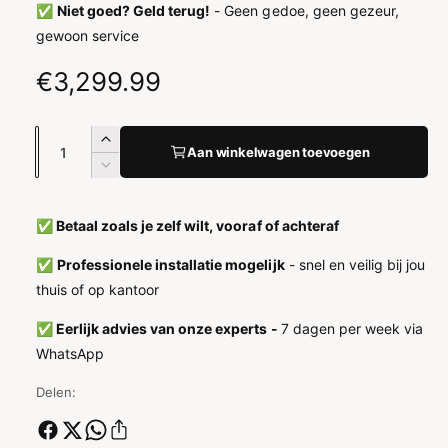
✅
Niet goed? Geld terug!
- Geen gedoe, geen gezeur,
gewoon service
N
€3,299.99
o
A
A
r
Aan winkelwagen toevoegen
a
a
A
n
m
n
a
t
n
t
✅ Betaal zoals je zelf wilt, vooraf of achteraf
a
a
t
a
l
a
✅
Professionele installatie mogelijk
- snel en veilig bij jou
l
v
l
l
thuis of op kantoor
e
v
e
r
e
✅ Eerlijk advies van onze experts -
7 dagen per week via
h
r
p
WhatsApp
o
l
g
r
a
Delen:
e
g
i
n
e
v
n