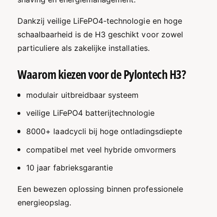
o
B
e
x
o
Dankzij veilige LiFePO4-technologie en hoge
n
H
x
3
schaalbaarheid is de H3 geschikt voor zowel
H
T
3
particuliere als zakelijke installaties.
h
T
u
h
Waarom kiezen voor de Pylontech H3?
i
u
s
i
modulair uitbreidbaar systeem
b
s
a
b
veilige LiFePO4 batterijtechnologie
t
a
t
t
8000+ laadcycli bij hoge ontladingsdiepte
e
t
r
e
compatibel met veel hybride omvormers
i
r
j
10 jaar fabrieksgarantie
i
–
j
1
Een bewezen oplossing binnen professionele
–
0
1
energieopslag.
,
0