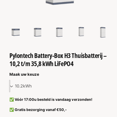
R
M
A
T
IE
M
1
/
van
6
e
d
i
a
1
o
p
Pylontech Battery-Box H3 Thuisbatterij –
e
n
10,2 t/m 35,8 kWh LiFePO4
e
n
i
n
Maak uw keuze
m
o
d
a
a
l
✅ Vóór 17:00u besteld is vandaag verzonden!
✅ Gratis bezorging vanaf €50,-