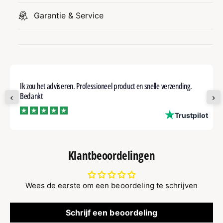
Garantie & Service
Ik zou het adviseren. Professioneel product en snelle verzending.
Bedankt
ot
Trustpilot
Klantbeoordelingen
Wees de eerste om een beoordeling te schrijven
Schrijf een beoordeling