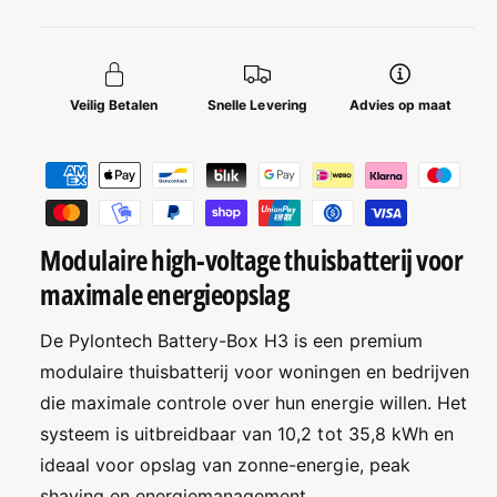
j
o
v
o
o
s
r
o
P
r
Veilig Betalen
Snelle Levering
Advies op maat
y
P
l
y
o
B
l
n
o
e
t
n
t
e
t
c
a
Modulaire high-voltage thuisbatterij voor
e
h
c
a
maximale energieopslag
B
h
l
a
B
m
De Pylontech Battery-Box H3 is een premium
t
a
t
e
t
modulaire thuisbatterij voor woningen en bedrijven
e
t
t
die maximale controle over hun energie willen. Het
r
e
h
systeem is uitbreidbaar van 10,2 tot 35,8 kWh en
y
r
-
o
y
ideaal voor opslag van zonne-energie, peak
B
-
d
shaving en energiemanagement.