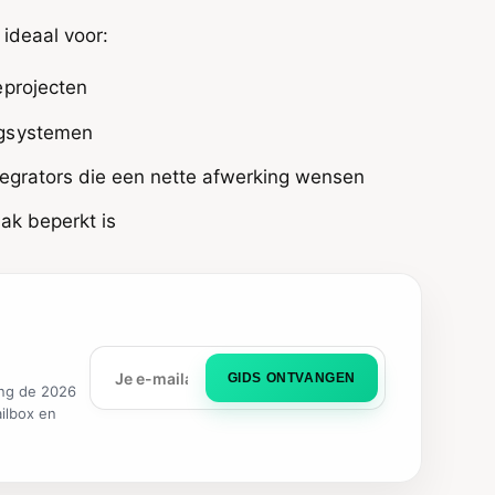
ideaal voor:
eprojecten
agsystemen
tegrators die een nette afwerking wensen
ak beperkt is
GIDS ONTVANGEN
ng de 2026
ailbox en