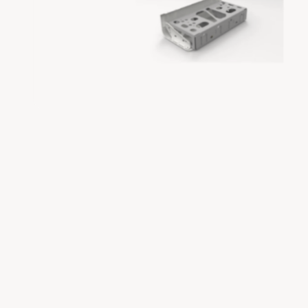
O
R
M
A
T
IE