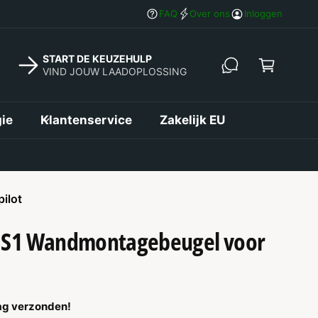
in
Gratis verzending vanaf €50,-
FAQ
Over ons
Inloggen
k
el
START DE KEUZEHULP
w
VIND JOUW LAADOPLOSSING
a
g
ie
Klantenservice
Zakelijk EU
e
n
pilot
 S1 Wandmontagebeugel voor
ag verzonden!