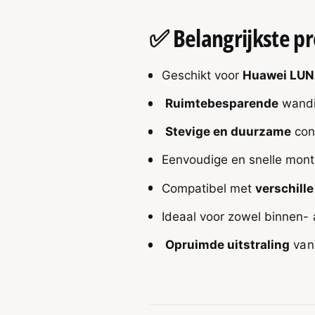
r
a
B
t
✅
Belangrijkste 
a
t
t
e
t
r
e
Geschikt voor
Huawei LU
i
r
j
Ruimtebesparende
wandin
i
s
j
y
Stevige en duurzame
con
s
s
y
t
Eenvoudige en snelle mon
s
e
t
Compatibel met
verschill
e
e
m
e
Ideaal voor zowel binnen- 
m
Opruimde uitstraling
van