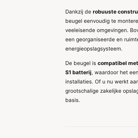
W
1
a
e
W
Dankzij de
robuuste constru
n
a
n
d
beugel eenvoudig te monteren
n
m
d
veeleisende omgevingen. Bo
o
m
een georganiseerde en ruimt
n
o
t
n
energieopslagsysteem.
a
t
g
a
De beugel is
compatibel met
e
g
b
S1 batterij
, waardoor het een
e
e
b
installaties. Of u nu werkt 
u
e
grootschalige zakelijke opsl
g
u
e
g
basis.
l
e
v
l
o
v
o
o
r
o
B