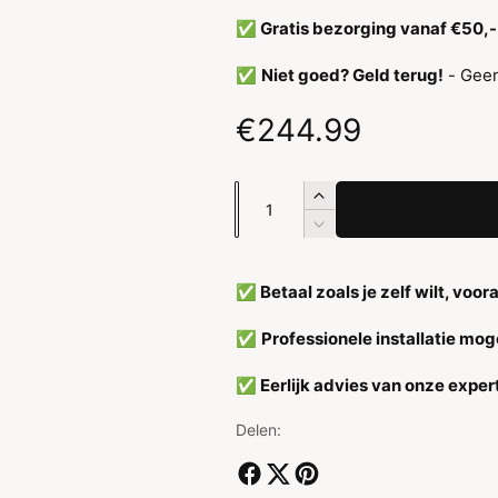
c
e
✅ Gratis bezorging vanaf €50,-
t
l
✅
Niet goed? Geld terug!
- Geen
t
y
N
€244.99
p
o
e
A
A
r
a
a
A
n
a
n
m
t
n
t
✅ Betaal zoals je zelf wilt, voor
a
t
a
a
l
a
✅
Professionele installatie moge
v
l
l
l
e
v
✅ Eerlijk advies van onze exper
r
e
e
h
r
Delen:
o
l
p
g
a
e
g