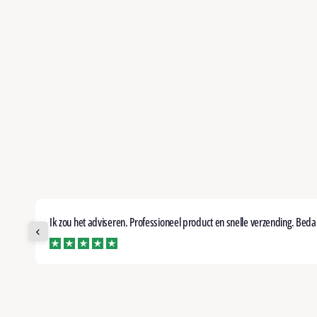
Ik zou het adviseren. Professioneel product en snelle verzending. Beda
tpilot