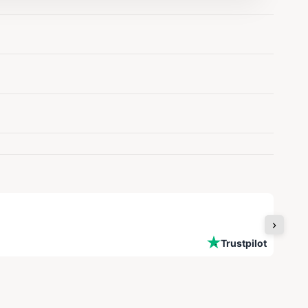
Snell
Trustpilot