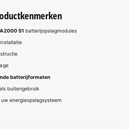
productkenmerken
NA2000 S1
batterijopslagmodules
stallatie
structie
tage
ende batterijformaten
als buitengebruik
 uw energieopslagsysteem