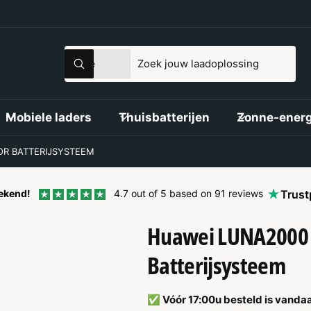
S
Z
Alle
Z
e
o
o
e
l
e
k
e
e
k
Mobiele laders
Thuisbatterijen
Zonne-energ
n
c
i
t
n
R BATTERIJSYSTEEM
e
o
e
n
tekend!
4.7 out of 5 based on 91 reviews
Trust
r
z
Huawei LUNA2000
p
e
r
w
Batterijsysteem
o
i
d
n
✅ Vóór 17:00u besteld is vanda
u
k