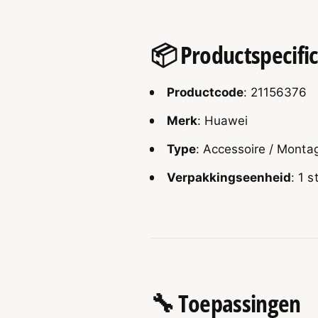
📦
Productspecific
Productcode
: 21156376
Merk
: Huawei
Type
: Accessoire / Monta
Verpakkingseenheid
: 1 s
🔧
Toepassingen