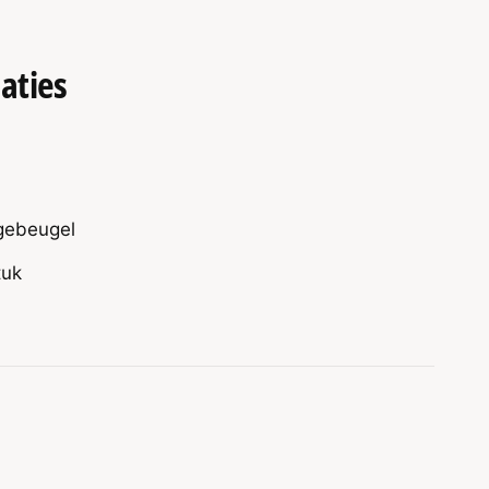
aties
gebeugel
tuk