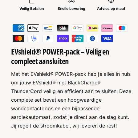
E
r
Veilig Betalen
Snelle Levering
Advies op maat
V
E
s
V
h
B
s
i
h
e
e
i
t
l
e
d
a
EVshield® POWER-pack – Veilig en
l
®
d
a
compleet aansluiten
P
®
l
o
P
m
Met het EVshield® POWER-pack heb je alles in huis
w
o
e
e
w
om jouw EVshield® met BlackCharge®
r
e
t
ThunderCord veilig en efficiënt aan te sluiten. Deze
-
r
h
complete set bevat een hoogwaardige
p
-
a
o
p
wandcontactdoos en een bijpassende
c
a
d
aardlekautomaat, zodat je direct aan de slag kunt.
k
c
e
Jij regelt de stroomkabel, wij leveren de rest!
k
n