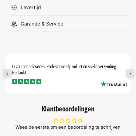
Levertijd
Garantie & Service
Ik zou het adviseren. Professioneel product en snelle verzending.
Bedankt
ot
Trustpilot
Klantbeoordelingen
Wees de eerste om een beoordeling te schrijven