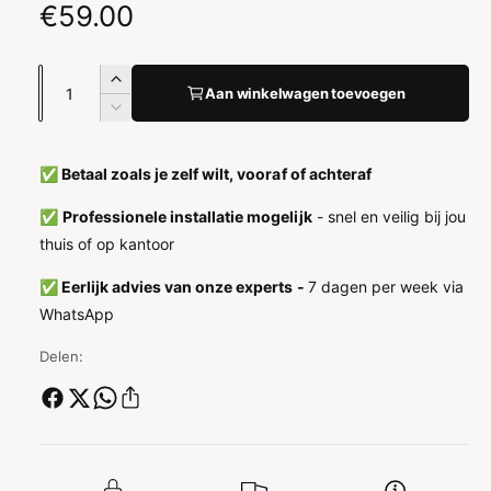
N
€59.00
o
A
A
r
Aan winkelwagen toevoegen
a
a
A
n
m
n
a
t
n
t
✅ Betaal zoals je zelf wilt, vooraf of achteraf
a
a
t
a
l
a
✅
Professionele installatie mogelijk
- snel en veilig bij jou
l
v
l
l
thuis of op kantoor
e
v
e
r
e
✅ Eerlijk advies van onze experts -
7 dagen per week via
h
r
p
WhatsApp
o
l
g
r
a
Delen:
e
g
i
n
e
v
n
j
o
v
o
o
s
r
o