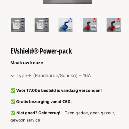
T
IE
M
1
/
van
7
e
d
i
a
1
o
p
EVshield® Power-pack
e
n
e
Maak uw keuze
n
i
n
m
o
d
a
✅ Vóór 17:00u besteld is vandaag verzonden!
a
l
✅ Gratis bezorging vanaf €50,-
✅
Niet goed? Geld terug!
- Geen gedoe, geen gezeur,
gewoon service