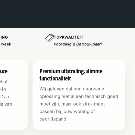
NING
TOPKWALITEIT
r week
Voordelig & Betrouwbaar!
euze
Premium uitstraling, slimme
functionaliteit
l of
Wij geloven dat een duurzame
-in
oplossing niet alleen technisch goed
? Dan
moet zijn, maar ook strak moet
is van
passen bij jouw woning of
bedrijfspand.