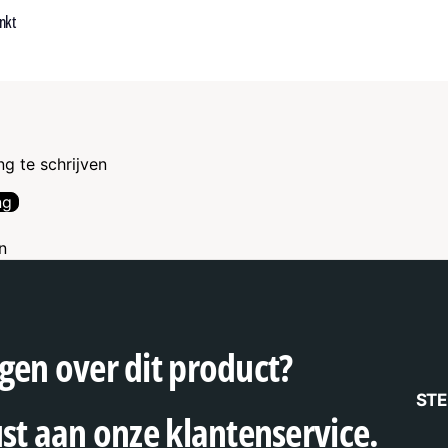
nkt
g te schrijven
ng
n
gen over dit product?
STE
ust aan onze klantenservice.