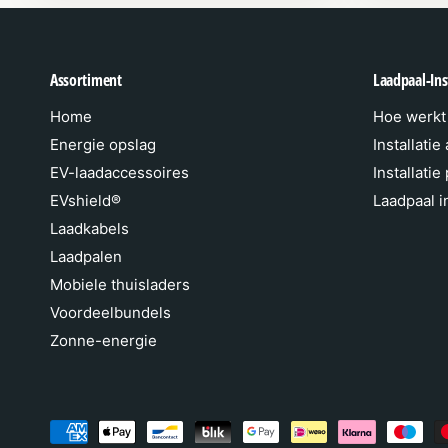
Assortiment
Laadpaal-Inst
Home
Hoe werkt 
Energie opslag
Installatie
EV-laadaccessoires
Installatie
EVshield®
Laadpaal in
Laadkabels
Laadpalen
Mobiele thuisladers
Voordeelbundels
Zonne-energie
B