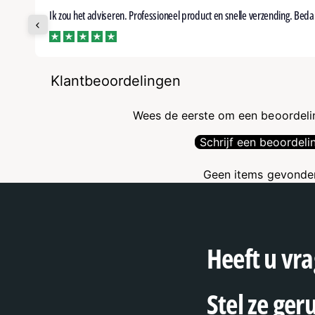
Ik zou het adviseren. Professioneel product en snelle verzending. Beda
tpilot
Klantbeoordelingen
Wees de eerste om een beoordelin
Schrijf een beoordeli
Geen items gevonde
Heeft u vra
Stel ze ger