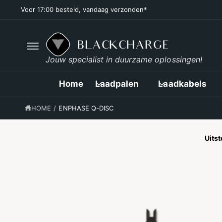
R
Voor 17:00 besteld, vandaag verzonden*
D
E
C
O
N
T
Jouw specialist in duurzame oplossingen!
E
G
N
A
T
D
Home
Laadpalen
Laadkabels
I
R
E
HOME
/
ENPHASE Q-DISC
C
T
N
A
Uits
A
R
P
R
O
D
U
C
T
I
N
F