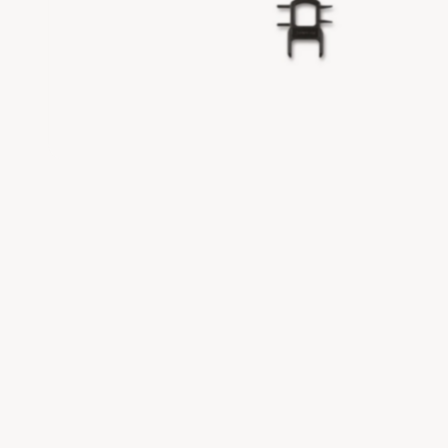
O
R
M
A
T
IE