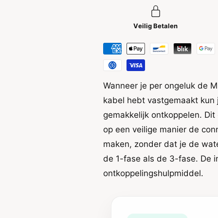
i
o
v
o
o
j
r
Veilig Betalen
o
E
r
s
n
B
E
p
n
e
h
p
t
a
h
Wanneer je per ongeluk de M
s
a
a
e
s
kabel hebt vastgemaakt kun
a
Q
e
l
gemakkelijk ontkoppelen. Dit
-
Q
D
m
op een veilige manier de con
-
I
D
e
maken, zonder dat je de wate
S
I
t
C
de 1-fase als de 3-fase. De 
S
h
C
ontkoppelingshulpmiddel.
o
d
e