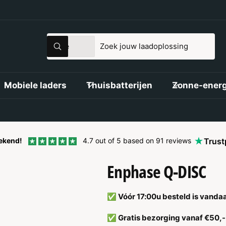
S
Z
Alle
Z
e
o
o
e
l
e
k
e
e
k
Mobiele laders
Thuisbatterijen
Zonne-energ
n
c
i
t
n
e
o
e
n
tekend!
4.7 out of 5 based on 91 reviews
Trust
r
z
Enphase Q-DISC
p
e
r
w
o
i
✅ Vóór 17:00u besteld is vanda
d
n
✅ Gratis bezorging vanaf €50,-
u
k