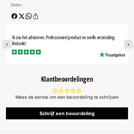
Delen:
Ik zou het adviseren. Professioneel product en snelle verzending.
Bedankt
ot
Trustpilot
Klantbeoordelingen
Wees de eerste om een beoordeling te schrijven
Schrijf een beoordeling