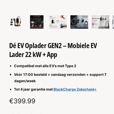
T
IE
M
1
/
van
9
e
d
i
a
1
o
p
Dé EV Oplader GEN2 – Mobiele EV
e
n
e
Lader 22 kW + App
n
i
n
Compatibel met alle EV’s met Type 2
m
o
Vóór 17:00 besteld = vandaag verzonden + support 7
d
a
dagen/week
a
l
Tot 4 jaar garantie met
BlackCharge Zekerheid+
N
€399.99
o