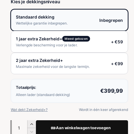
Kies je dekkingsniveau
r
m
Standaard dekking
Inbegrepen
Wettelijke garantie inbegrepen.
a
1 jaar extra Zekerheid+
l
Meest gekozen
+ €59
Verlengde bescherming voor je lader.
e
2 jaar extra Zekerheid+
p
+ €99
Maximale zekerheid voor de langste termijn.
r
i
Totaalprijs:
€399,99
Alleen lader (standaard dekking)
j
s
Wat dekt Zekerheid+?
Wordt in één keer afgerekend
A
A
Aan winkelwagen toevoegen
a
a