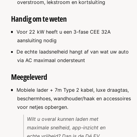
a
overstroom, lekstroom en kortsluiting
L
d
a
e
d
Handig om te weten
r
e
2
r
Voor 22 kW heeft u een 3-fase CEE 32A
2
2
k
aansluiting nodig
2
W
k
De echte laadsnelheid hangt af van wat uw auto
+
W
A
+
via AC maximaal ondersteunt
p
A
p
p
Meegeleverd
p
Mobiele lader + 7m Type 2 kabel, luxe draagtas,
beschermhoes, wandhouder/haak en accessoires
voor netjes opbergen.
Wilt u overal kunnen laden met
maximale snelheid, app-inzicht en
echte vrijheid? Dan is de Dé EV