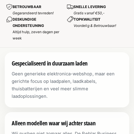
BETROUWBAAR
SNELLE LEVERING
Gegarandeerd tevreden!
Gratis vanaf €50,-
DESKUNDIGE
TOPKWALITEIT
ONDERSTEUNING
Voordelig & Betrouwbaar!
Altijd hulp, zeven dagen per
week
Gespecialiseerd in duurzaam laden
Geen generieke elektronica-webshop, maar een
gerichte focus op laadpalen, laadkabels,
thuisbatterijen en veel meer slimme
laadoplossingen.
Alleen modellen waar wij achter staan
Wij pushen niet zomaar alles. De Peblar Business