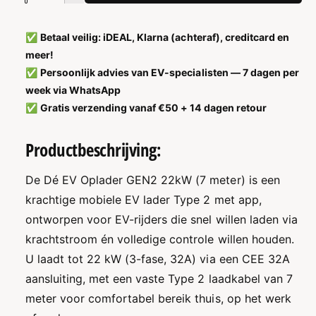
A
n
n
a
t
n
t
✅
Betaal veilig: iDEAL, Klarna (achteraf), creditcard en
a
t
a
meer!
l
a
v
l
✅
Persoonlijk advies van EV-specialisten — 7 dagen per
l
e
v
week via WhatsApp
r
e
✅
Gratis verzending vanaf €50 + 14 dagen retour
h
r
o
l
Productbeschrijving:
g
a
e
g
n
e
De Dé EV Oplader GEN2 22kW (7 meter) is een
v
n
krachtige mobiele EV lader Type 2 met app,
o
v
ontworpen voor EV-rijders die snel willen laden via
o
o
r
o
krachtstroom én volledige controle willen houden.
D
r
U laadt tot 22 kW (3-fase, 32A) via een CEE 32A
é
D
aansluiting, met een vaste Type 2 laadkabel van 7
E
é
V
E
meter voor comfortabel bereik thuis, op het werk
O
V