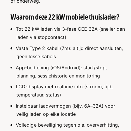
of onderweg.
p
O
l
p
Waarom deze 22 kW mobiele thuislader?
a
l
d
a
e
d
Tot 22 kW laden via 3-fase CEE 32A (sneller dan
r
e
laden via stopcontact)
G
r
E
G
Vaste Type 2 kabel (7m): altijd direct aansluiten,
N
E
geen losse kabels
2
N
–
2
App-bediening (iOS/Android): start/stop,
M
–
planning, sessiehistorie en monitoring
o
M
b
o
LCD-display met realtime info (stroom, tijd,
i
b
temperatuur, status)
e
i
l
e
Instelbaar laadvermogen (bijv. 6A–32A) voor
e
l
E
veilig laden op elke locatie
e
V
E
Volledige beveiliging tegen o.a. oververhitting,
L
V