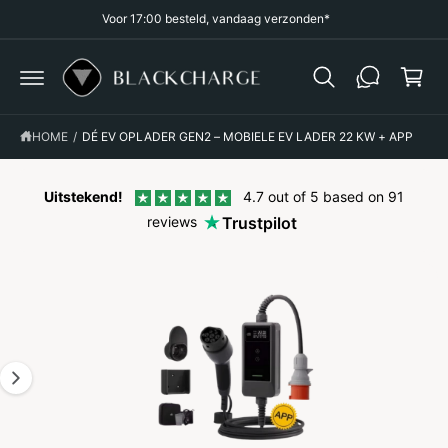
R
Voor 17:00 besteld, vandaag verzonden*
k
D
E
el
C
G
O
w
A
N
a
D
T
I
E
g
R
N
HOME
/
DÉ EV OPLADER GEN2 – MOBIELE EV LADER 22 KW + APP
E
T
e
C
T
n
N
Uitstekend!
4.7 out of 5 based on 91
A
reviews
Trustpilot
A
R
P
R
O
D
U
C
T
I
N
F
O
R
M
A