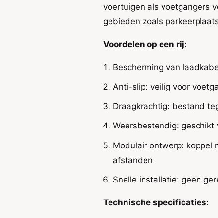
L
r
voertuigen als voetgangers v
a
d
L
gebieden zoals parkeerplaats
a
a
s
d
a
k
Voordelen op een rij:
d
a
k
b
a
Bescherming van laadkabel
e
b
l
e
Anti-slip: veilig voor voet
s
l
–
s
Draagkrachtig: bestand teg
1
–
0
Weersbestendig: geschikt 
1
0
0
c
Modulair ontwerp: koppel 
0
m
c
afstanden
|
m
A
|
Snelle installatie: geen g
n
A
t
n
Technische specificaties
:
i
t
-