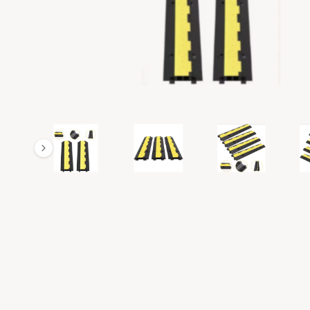
R
M
A
T
I
O
N
va
2
1
/
n
1