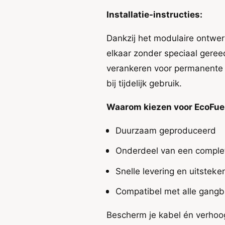
d
o
Installatie-instructies:
u
d
l
u
a
Dankzij het modulaire ontwe
l
i
a
elkaar zonder speciaal geree
r
i
verankeren voor permanente i
r
bij tijdelijk gebruik.
Waarom kiezen voor EcoFue
Duurzaam geproduceerd
Onderdeel van een comple
Snelle levering en uitstek
Compatibel met alle gangb
Bescherm je kabel én verhoog 