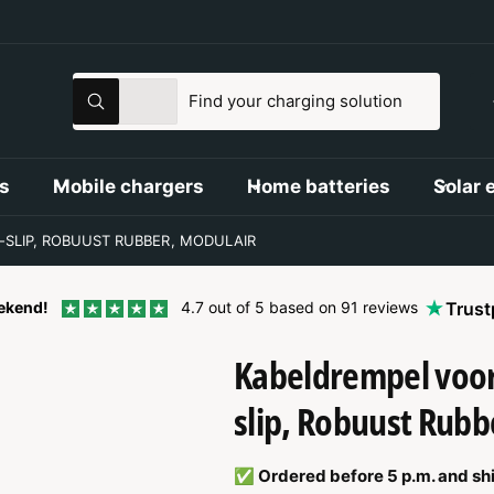
S
S
All
S
e
e
e
a
l
a
r
c
e
r
s
Mobile chargers
Home batteries
Solar 
h
c
c
t
h
-SLIP, ROBUUST RUBBER, MODULAIR
p
o
r
u
tekend!
4.7 out of 5 based on 91 reviews
Trust
o
r
Kabeldrempel voor
d
s
u
t
slip, Robuust Rubb
c
o
t
r
✅ Ordered before 5 p.m. and sh
t
e