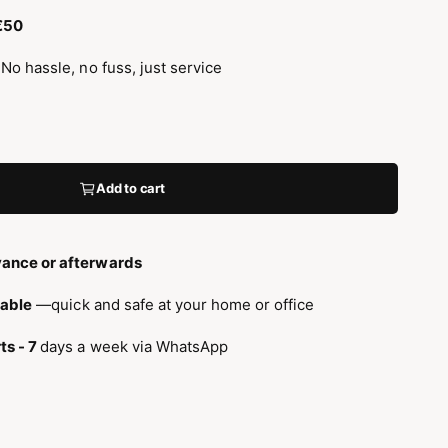
 €50
 No hassle, no fuss, just service
Add to cart
ance or afterwards
lable
—quick and safe at your home or office
ts - 7
days a week via WhatsApp