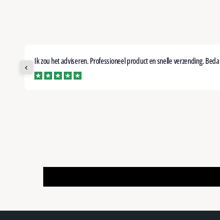
Ik zou het adviseren. Professioneel product en snelle verzending. Beda
tpilot