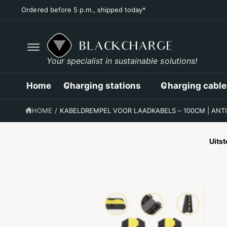
C
Ordered before 5 p.m., shipped today*
O
N
T
E
N
T
G
Your specialist in sustainable solutions!
O
D
I
Home
Charging stations
Charging cable
R
E
C
HOME
/
KABELDREMPEL VOOR LAADKABELS – 100CM | ANTI
T
L
Y
T
Uits
O
P
R
O
D
U
C
T
I
N
F
O