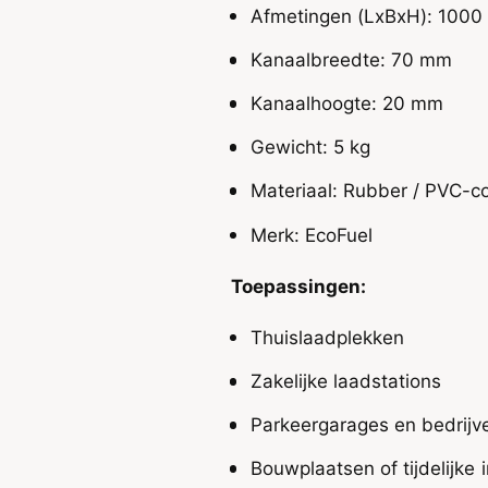
i
Afmetingen (LxBxH): 1000
s
-
l
s
Kanaalbreedte: 70 mm
i
l
p
i
Kanaalhoogte: 20 mm
,
p
R
,
Gewicht: 5 kg
o
R
b
o
Materiaal: Rubber / PVC-c
u
b
u
u
Merk: EcoFuel
s
u
t
s
Toepassingen:
R
t
u
R
Thuislaadplekken
b
u
b
b
Zakelijke laadstations
e
b
r
e
Parkeergarages en bedrijv
,
r
M
,
Bouwplaatsen of tijdelijke i
o
M