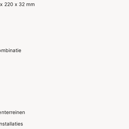
 x 220 x 32 mm
ombinatie
enterreinen
nstallaties