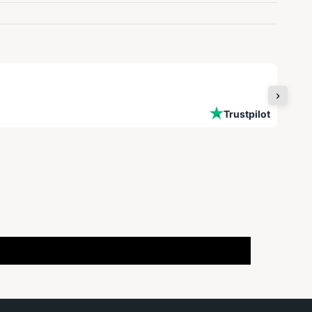
Snell
Trustpilot