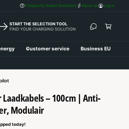
p
Free shipping on orders over €50
Frequently Asked Questions
About us
Log in
p
i
START THE SELECTION TOOL
FIND YOUR CHARGING SOLUTION
n
g
c
energy
Customer service
Business EU
a
r
t
pilot
 Laadkabels – 100cm | Anti-
er, Modulair
ipped today!