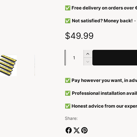
y
✅ Free delivery on orders over
p
✅
Not satisfied? Money back!
-
e
R
$49.99
e
N
A
g
u
a
A
n
a
m
u
t
n
b
✅ Pay however you want, in adv
a
t
l
e
l
a
✅
Professional installation avai
v
l
r
a
e
v
✅ Honest advice from our exper
r
e
r
h
r
Share:
o
l
p
g
a
e
g