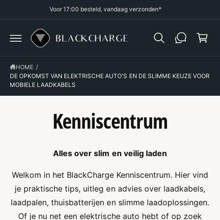
R
Voor 17:00 besteld, vandaag verzonden*
k
D
E
el
C
O
w
N
a
T
E
g
N
HOME
/
T
DE OPKOMST VAN ELEKTRISCHE AUTO'S EN DE SLIMME KEUZE VOOR
e
MOBIELE LAADKABELS
n
Kenniscentrum
Alles over slim en veilig laden
Welkom in het BlackCharge Kenniscentrum. Hier vind
je praktische tips, uitleg en advies over laadkabels,
laadpalen, thuisbatterijen en slimme laadoplossingen.
Of je nu net een elektrische auto hebt of op zoek