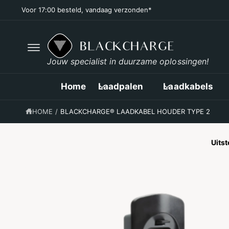
R
Voor 17:00 besteld, vandaag verzonden*
D
E
C
O
N
T
Jouw specialist in duurzame oplossingen!
E
G
N
A
T
D
Home
Laadpalen
Laadkabels
I
R
E
HOME
/
BLACKCHARGE® LAADKABEL HOUDER TYPE 2
C
T
N
A
Uits
A
R
P
R
O
D
U
C
T
I
N
F