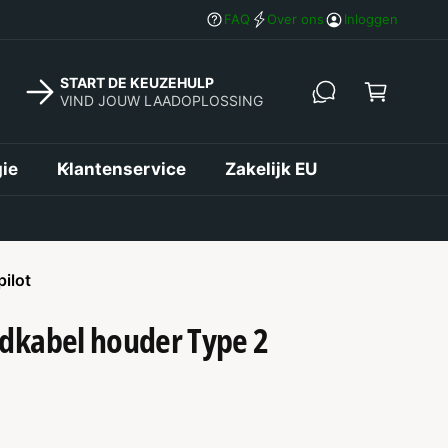
in
Gratis verzending vanaf €50,-
FAQ
Over ons
Inloggen
k
el
START DE KEUZEHULP
w
VIND JOUW LAADOPLOSSING
a
g
ie
Klantenservice
Zakelijk EU
e
n
pilot
dkabel houder Type 2