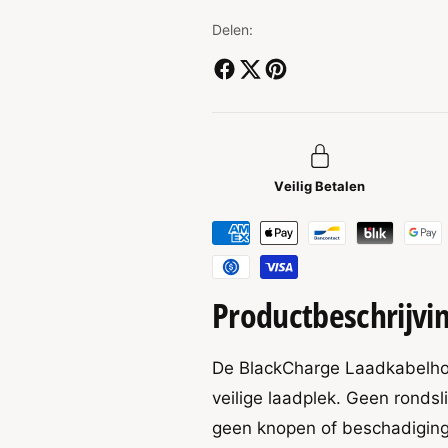
e
p
h
r
Delen:
o
l
r
g
a
e
g
i
n
e
v
n
j
o
v
o
o
s
r
Veilig Betalen
o
B
r
l
B
B
a
l
e
c
a
t
k
c
Productbeschrijvi
C
a
k
h
C
a
a
h
De BlackCharge Laadkabelhou
l
r
a
g
m
veilige laadplek. Geen ronds
r
e
g
e
geen knopen of beschadiginge
®
e