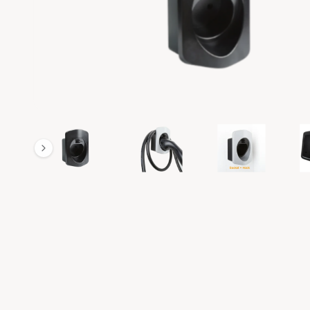
O
R
M
A
T
IE
1
/
van
8