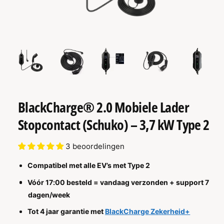
R
M
A
T
IE
va
1
M
1
/
n
4
e
d
i
a
1
o
p
BlackCharge® 2.0 Mobiele Lader
e
n
e
Stopcontact (Schuko) – 3,7 kW Type 2
n
i
n
3 beoordelingen
m
o
d
Compatibel met alle EV’s met Type 2
a
a
Vóór 17:00 besteld = vandaag verzonden + support 7
l
dagen/week
Tot 4 jaar garantie met
BlackCharge Zekerheid+