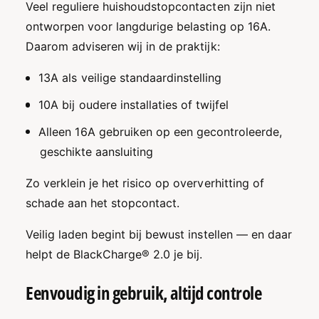
n
Veel reguliere huishoudstopcontacten zijn niet
a
t
ontworpen voor langdurige belasting op 16A.
c
a
t
Daarom adviseren wij in de praktijk:
c
(
t
S
(
13A als veilige standaardinstelling
c
S
h
10A bij oudere installaties of twijfel
c
u
h
Alleen 16A gebruiken op een gecontroleerde,
k
u
o
geschikte aansluiting
k
)
o
–
)
Zo verklein je het risico op oververhitting of
3
–
schade aan het stopcontact.
,
3
7
,
Veilig laden begint bij bewust instellen — en daar
k
7
W
helpt de BlackCharge® 2.0 je bij.
k
T
W
y
T
Eenvoudig in gebruik, altijd controle
p
y
e
p