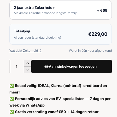
e
2 jaar extra Zekerheid+
p
+ €69
Maximale zekerheid voor de langste termijn.
r
i
Totaalprijs:
€229,00
Alleen lader (standaard dekking)
j
s
Wat dekt Zekerheid+?
Wordt in één keer afgerekend
A
A
Aan winkelwagen toevoegen
a
a
A
n
n
a
t
n
t
✅
Betaal veilig: iDEAL, Klarna (achteraf), creditcard en
a
t
a
meer!
l
a
v
l
✅
Persoonlijk advies van EV-specialisten — 7 dagen per
l
e
v
week via WhatsApp
r
e
✅
Gratis verzending vanaf €50 + 14 dagen retour
h
r