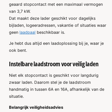
.
2
geaard stopcontact met een maximaal vermogen
0
.
van 3,7 kW.
M
0
o
M
Dat maakt deze lader geschikt voor dagelijks
b
o
bijladen, logeeradressen, vakantie of situaties waar
i
b
geen
laadpaal
beschikbaar is.
e
i
l
e
e
Je hebt dus altijd een laadoplossing bij je, waar je
l
L
e
ook bent.
a
L
d
a
Instelbare laadstroom voor veilig laden
e
d
r
e
S
Niet elk stopcontact is geschikt voor langdurig
r
t
S
zwaar laden. Daarom stel je de laadstroom
o
t
handmatig in tussen 6A en 16A, afhankelijk van de
p
o
c
situatie.
p
o
c
n
Belangrijk veiligheidsadvies
o
t