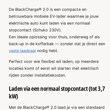
o
l
g
a
De BlackCharge® 2.0 is een compacte en
e
g
betrouwbare mobiele EV-lader waarmee je jouw
n
e
elektrische auto kunt laden via een normaal
v
n
o
v
stopcontact (Schuko 230V).
o
o
Een ideale oplossing voor thuis, onderweg of als
r
o
back-up in de kofferbak — zonder dat je direct een
B
r
l
B
vaste laadpaal
nodig hebt.
a
l
c
a
Perfect voor wie flexibel wil laden, op meerdere
k
c
locaties komt of eerst wil starten met elektrisch
C
k
h
rijden zonder installatiekosten.
C
a
h
r
a
Laden via een normaal stopcontact (tot 3,7
g
r
kW)
e
g
®
e
2
®
Met de BlackCharge® 2.0 laad je via een standaard