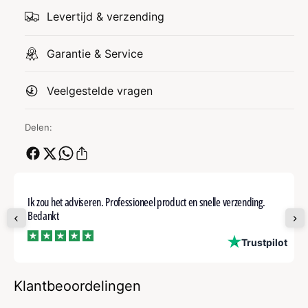
Levertijd & verzending
Garantie & Service
Veelgestelde vragen
Delen:
Ik zou het adviseren. Professioneel product en snelle verzending.
Bedankt
ot
Trustpilot
Klantbeoordelingen