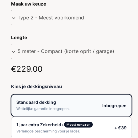
Maak uw keuze
Lengte
N
€229.00
o
Kies je dekkingsniveau
r
m
Standaard dekking
Inbegrepen
Wettelijke garantie inbegrepen.
a
1 jaar extra Zekerheid+
l
Meest gekozen
+ €39
Verlengde bescherming voor je lader.