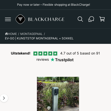
p
C
Pay now or later – Flexible shopping at BlackCharge!
O
p
N
T
i
E
G
N
n
O
T
D
g
I
R
HOME
/
MONTAGEPAAL
/
c
E
EV-GO | KUNSTSTOF MONTAGEPAAL + SOKKEL
C
a
T
L
r
Y
Uitstekend!
4.7 out of 5 based on 91
t
T
reviews
Trustpilot
O
P
R
O
D
U
C
T
I
N
F
O
R
M