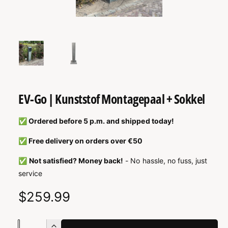
A
T
I
O
N
O
1
/
of
2
p
e
n
M
e
d
i
EV-Go | Kunststof Montagepaal + Sokkel
a
1
i
n
✅ Ordered before 5 p.m. and shipped today!
m
o
✅ Free delivery on orders over €50
d
a
l
✅
Not satisfied? Money back!
- No hassle, no fuss, just
service
R
$259.99
e
N