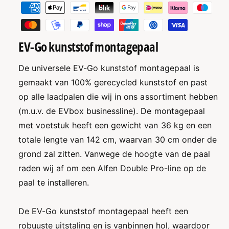
P
-
o
G
a
|
o
y
K
|
u
m
EV-Go kunststof montagepaal
K
n
u
e
s
n
De universele EV-Go kunststof montagepaal is
n
t
s
gemaakt van 100% gerecycled kunststof​ en past
t
s
t
t
op alle laadpalen die wij in ons assortiment hebben
m
s
o
t
e
(m.u.v. de EVbox businessline). De montagepaal
f
o
t
met voetstuk heeft een gewicht van 36 kg en een
M
f
o
h
totale lengte van 142 cm, waarvan 30 cm onder de
M
n
o
o
grond zal zitten. Vanwege de hoogte van de paal
t
n
d
raden wij af om een Alfen Double Pro-line op de
a
t
s
g
paal te installeren.
a
e
g
p
e
De EV-Go kunststof montagepaal heeft een
a
p
a
robuuste uitstaling en is vanbinnen hol, waardoor
a