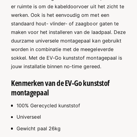
l
a
er ruimte is om de kabeldoorvoer uit het zicht te
+
l
werken. Ook is het eenvoudig om met een
S
+
o
standaard hout- vlinder- of zaagboor gaten te
S
k
o
maken voor het installeren van de laadpaal. Deze
k
k
duurzame universele montagepaal kan gebruikt
e
k
l
worden in combinatie met de meegeleverde
e
l
sokkel. Met de EV-Go kunststof montagepaal is
jouw installatie binnen no-time gereed.
Kenmerken van de EV-Go kunststof
montagepaal
100% Gerecycled kunststof
Universeel
Gewicht paal 26kg