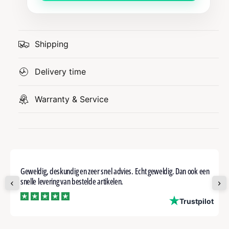
Shipping
Delivery time
Warranty & Service
Geweldig, deskundig en zeer snel advies. Echt geweldig. Dan ook een
snelle levering van bestelde artikelen.
ot
Trustpilot