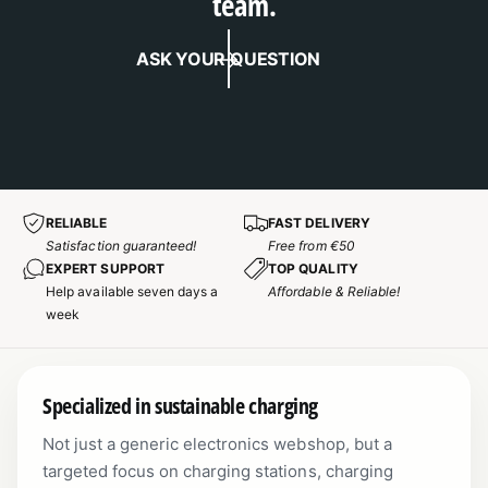
team.
ASK YOUR QUESTION
RELIABLE
FAST DELIVERY
Satisfaction guaranteed!
Free from €50
EXPERT SUPPORT
TOP QUALITY
Help available seven days a
Affordable & Reliable!
week
Specialized in sustainable charging
Not just a generic electronics webshop, but a
targeted focus on charging stations, charging