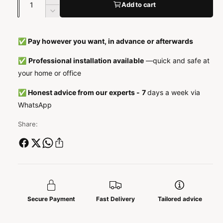
A
g
Add to cart
u
a
A
n
u
m
a
t
n
b
✅ Pay however you want, in advance or afterwards
l
a
t
e
l
a
✅
Professional installation available
—quick and safe at
a
v
r
l
your home or office
e
v
r
r
e
✅ Honest advice from our experts - 7
days a week via
h
r
p
WhatsApp
o
l
g
r
a
Share:
e
g
i
n
e
v
n
c
o
v
o
o
e
r
o
E
r
Secure Payment
Fast Delivery
Tailored advice
V
E
-
V
G