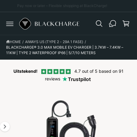
p
C
Pay now or later – Flexible shopping at BlackCharge!
O
p
N
T
i
E
N
n
G
T
O
g
D
HOME
/
AIWAYS U5 (TYPE 2 - 29A 1 FASE)
/
I
c
R
BLACKCHARGE® 3.0 MAX MOBILE EV CHARGER | 3.7KW – 7.4KW –
E
a
11KW | TYPE 2 WATERPROOF IP66 | 5/7/10 METERS
C
r
T
L
t
Y
Uitstekend!
4.7 out of 5 based on 91
T
reviews
Trustpilot
O
P
R
O
D
U
C
T
I
N
F
O
R