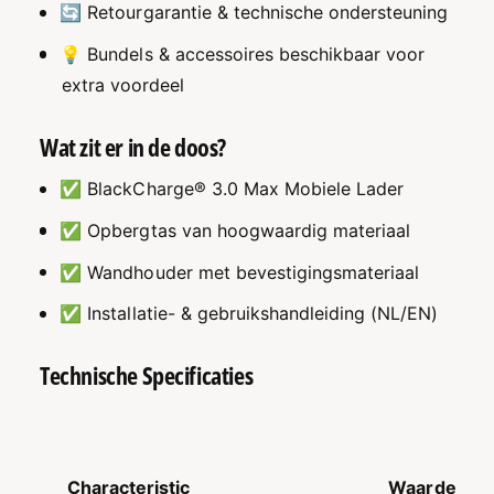
|
6
🔄 Retourgarantie & technische ondersteuning
5
|
/
5
💡 Bundels & accessoires beschikbaar voor
7
/
extra voordeel
/
7
1
/
0
Wat zit er in de doos?
1
m
0
e
✅ BlackCharge® 3.0 Max Mobiele Lader
m
t
e
✅ Opbergtas van hoogwaardig materiaal
e
t
r
e
✅ Wandhouder met bevestigingsmateriaal
r
✅ Installatie- & gebruikshandleiding (NL/EN)
Technische Specificaties
Characteristic
Waarde