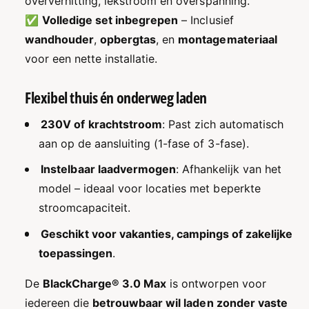
oververhitting, lekstroom en overspanning.
a
L
✅
Volledige set inbegrepen
– Inclusief
d
a
e
wandhouder
,
opbergtas
, en
montagemateriaal
d
r
e
voor een nette installatie.
|
r
3
|
Flexibel thuis én onderweg laden
,
3
7
,
230V of krachtstroom
: Past zich automatisch
k
7
W
aan op de aansluiting (1-fase of 3-fase).
k
–
W
Instelbaar laadvermogen
: Afhankelijk van het
7
–
,
7
model – ideaal voor locaties met beperkte
4
,
stroomcapaciteit.
k
4
W
k
Geschikt voor vakanties, campings of zakelijke
–
W
toepassingen
.
1
–
1
1
De
BlackCharge® 3.0 Max
is ontworpen voor
k
1
W
iedereen die
betrouwbaar wil laden zonder vaste
k