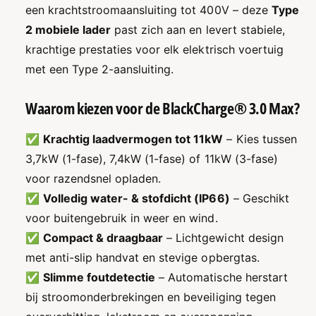
h
C
een krachtstroomaansluiting tot 400V – deze
Type
a
h
2 mobiele lader
past zich aan en levert stabiele,
r
a
g
r
krachtige prestaties voor elk elektrisch voertuig
e
g
met een Type 2-aansluiting.
®
e
3
®
.
Waarom kiezen voor de BlackCharge® 3.0 Max?
3
0
.
M
0
✅
Krachtig laadvermogen tot 11kW
– Kies tussen
a
M
3,7kW (1-fase), 7,4kW (1-fase) of 11kW (3-fase)
x
a
M
voor razendsnel opladen.
x
o
M
✅
Volledig water- & stofdicht (IP66)
– Geschikt
b
o
voor buitengebruik in weer en wind.
i
b
e
✅
Compact & draagbaar
– Lichtgewicht design
i
l
e
met anti-slip handvat en stevige opbergtas.
e
l
✅
Slimme foutdetectie
– Automatische herstart
E
e
V
bij stroomonderbrekingen en beveiliging tegen
E
L
V