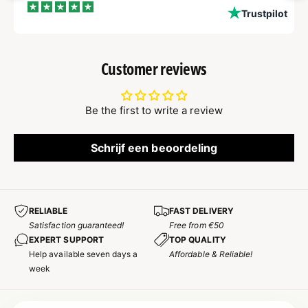
ot
Trustpilot
Customer reviews
Be the first to write a review
Schrijf een beoordeling
RELIABLE
FAST DELIVERY
Satisfaction guaranteed!
Free from €50
EXPERT SUPPORT
TOP QUALITY
Help available seven days a
Affordable & Reliable!
week