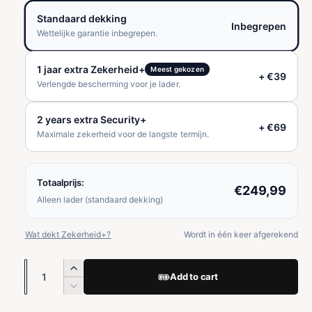
m
Standaard dekking
Inbegrepen
Wettelijke garantie inbegrepen.
a
1 jaar extra Zekerheid+
l
Meest gekozen
+ €39
Verlengde bescherming voor je lader.
e
2 years extra Security+
p
+ €69
Maximale zekerheid voor de langste termijn.
r
i
Totaalprijs:
€249,99
Alleen lader (standaard dekking)
j
s
Wat dekt Zekerheid+?
Wordt in één keer afgerekend
N
A
Add to cart
u
a
A
n
m
a