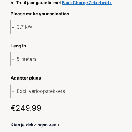
Tot 4 jaar garantie met
BlackCharge Zekerheid+
Please make your selection
Length
Adapter plugs
N
€249.99
o
Kies je dekkingsniveau
r