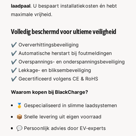
|
W
laadpaal
. U bespaart installatiekosten én hebt
T
|
maximale vrijheid.
y
T
p
y
e
p
Volledig beschermd voor ultieme veiligheid
2
e
|
2
✔ Oververhittingsbeveiliging
W
|
✔ Automatische herstart bij foutmeldingen
a
W
t
a
✔ Overspannings- en onderspanningsbeveiliging
e
t
✔ Lekkage- en bliksembeveiliging
r
e
✔ Gecertificeerd volgens CE & RoHS
d
r
i
d
c
Waarom kopen bij BlackCharge?
i
h
c
t
🥇 Gespecialiseerd in slimme laadsystemen
h
I
t
📦 Snelle levering uit eigen voorraad
P
I
6
P
💬 Persoonlijk advies door EV-experts
6
6