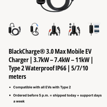
M
A
T
I
O
N
va
1
O
1
/
n
7
p
e
n
M
e
d
i
BlackCharge® 3.0 Max Mobile EV
a
1
i
Charger | 3.7kW – 7.4kW – 11kW |
n
m
Type 2 Waterproof IP66 | 5/7/10
o
d
meters
a
l
Compatible with all EVs with Type 2
Ordered before 5 p.m. = shipped today + support days
a week