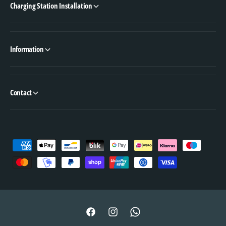
Charging Station Installation
Information
Contact
P
a
y
m
e
n
F
I
W