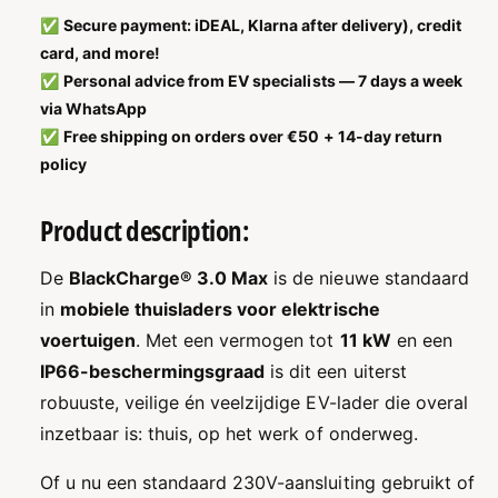
t
n
b
✅
Secure payment: iDEAL, Klarna after delivery), credit
a
t
e
card, and more!
l
a
v
r
✅
Personal advice from EV specialists — 7 days a week
l
e
v
via WhatsApp
r
e
✅
Free shipping on orders over €50 + 14-day return
h
r
policy
o
l
g
a
e
Product description:
g
n
e
v
n
De
BlackCharge® 3.0 Max
is de nieuwe standaard
o
v
in
mobiele thuisladers voor elektrische
o
o
r
voertuigen
. Met een vermogen tot
11 kW
en een
o
B
r
IP66-beschermingsgraad
is dit een uiterst
l
B
robuuste, veilige én veelzijdige EV-lader die overal
a
l
c
inzetbaar is: thuis, op het werk of onderweg.
a
k
c
C
k
Of u nu een standaard 230V-aansluiting gebruikt of